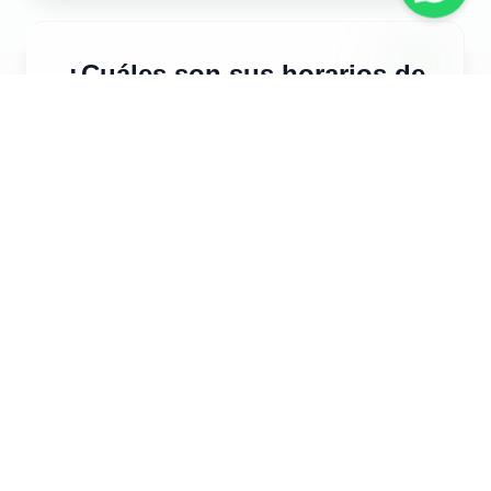
¿Cuáles son sus horarios de
oficina?
Estamos disponibles para atender tus
consultas y reservas todos los días de
10:00 am. - Perú a 5:00 pm.
¿Qué métodos de pago
aceptan?
Aceptamos varios métodos de pago.
Para detalles específicos, por favor